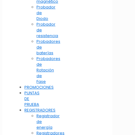
magnético
Probador
de
Diodo
Probador
de
resistencia
Probadores
de
baterías
Probadores
de
Rotación
de
Fase
PROMOCIONES
PUNTAS
DE
PRUEBA
REGISTRADORES
Registrador
de
energía
Registradores