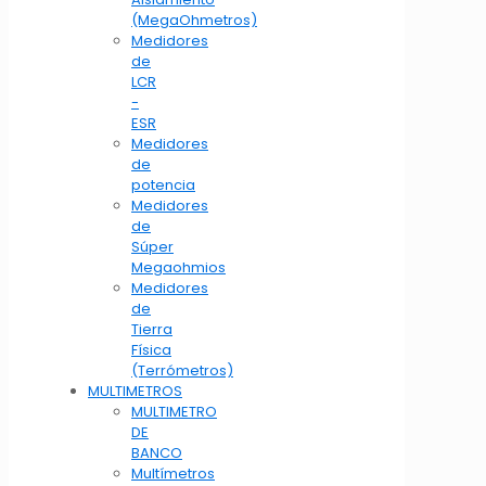
(MegaOhmetros)
Medidores
de
LCR
-
ESR
Medidores
de
potencia
Medidores
de
Súper
Megaohmios
Medidores
de
Tierra
Física
(Terrómetros)
MULTIMETROS
MULTIMETRO
DE
BANCO
Multímetros