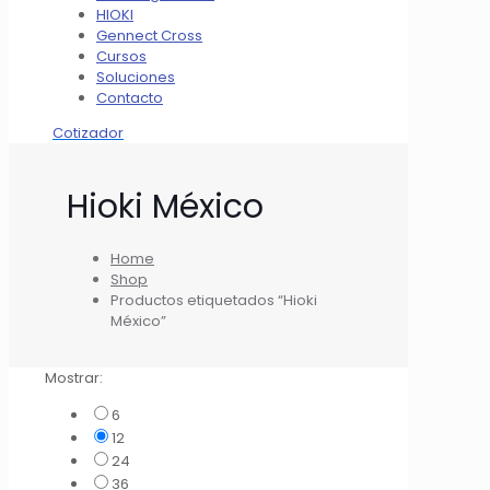
HIOKI
Gennect Cross
Cursos
Soluciones
Contacto
Cotizador
Hioki México
Home
Shop
Productos etiquetados “Hioki
México”
Mostrar:
6
12
24
36