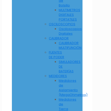
de
Bolsillo
MULTIMETROS
DIGITALES
PORTATILES
OSCILOSCOPIOS
Osciloscopios
Digitales
CALIBRADOR
CALIBRADOR
MULTIFUNCIÓN
FUENTES
DE PODER
SIMULADORES
DE
BATERÍAS
MEDIDORES
Medidores
de
Aislamiento
(MegaOhmetros)
Medidores
de
Tierra