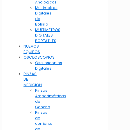
Analógicos
Multímetros
Digitales
de
Bolsillo
MULTIMETROS
DIGITALES
PORTATILES
NUEVOS
EQUIPOS
OSCILOSCOPIOS
Osciloscopios
Digitales
PINZAS
DE
MEDICIÓN
Pinzas
Amperimétricas
de
Gancho
Pinzas
de
corriente
de