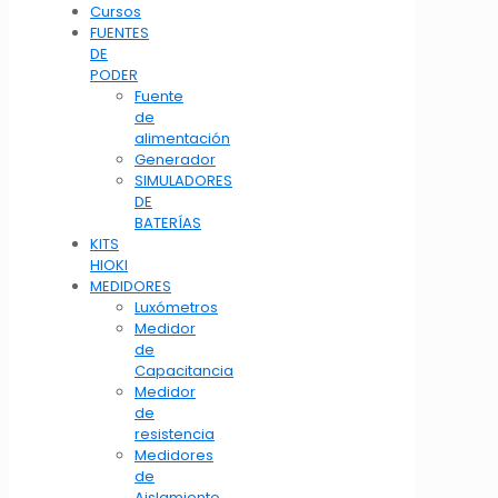
Cursos
FUENTES
DE
PODER
Fuente
de
alimentación
Generador
SIMULADORES
DE
BATERÍAS
KITS
HIOKI
MEDIDORES
Luxómetros
Medidor
de
Capacitancia
Medidor
de
resistencia
Medidores
de
Aislamiento