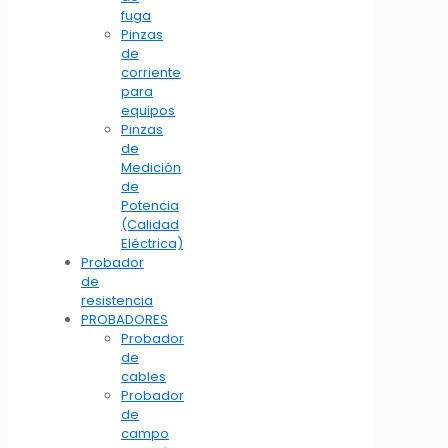
fuga
Pinzas
de
corriente
para
equipos
Pinzas
de
Medición
de
Potencia
(Calidad
Eléctrica)
Probador
de
resistencia
PROBADORES
Probador
de
cables
Probador
de
campo