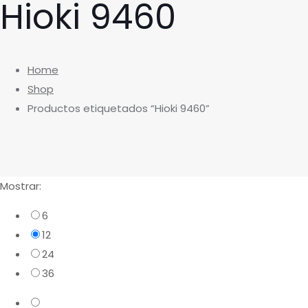
Hioki 9460
Home
Shop
Productos etiquetados “Hioki 9460”
Mostrar:
6
12
24
36