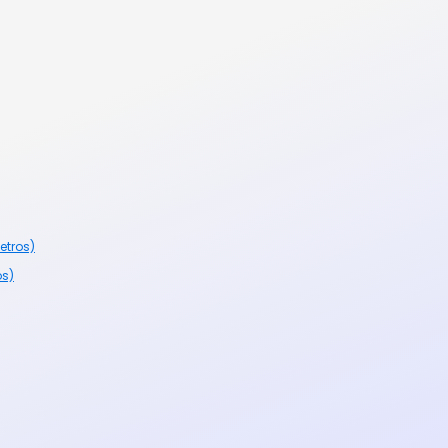
etros)
os)