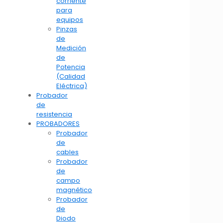
corriente
para
equipos
Pinzas
de
Medición
de
Potencia
(Calidad
Eléctrica)
Probador
de
resistencia
PROBADORES
Probador
de
cables
Probador
de
campo
magnético
Probador
de
Diodo