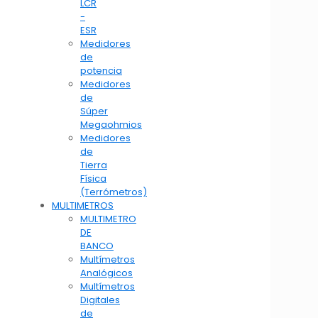
LCR
-
ESR
Medidores
de
potencia
Medidores
de
Súper
Megaohmios
Medidores
de
Tierra
Física
(Terrómetros)
MULTIMETROS
MULTIMETRO
DE
BANCO
Multímetros
Analógicos
Multímetros
Digitales
de