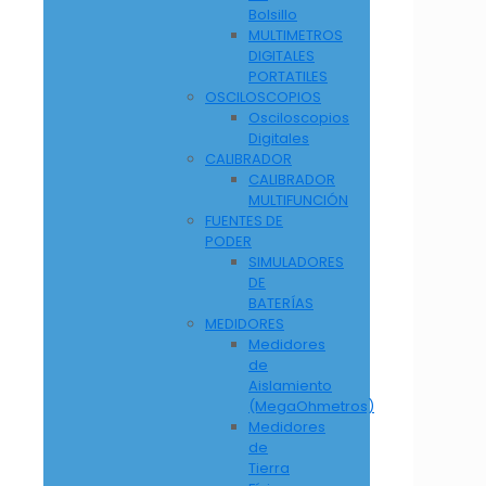
Bolsillo
MULTIMETROS
DIGITALES
PORTATILES
OSCILOSCOPIOS
Osciloscopios
Digitales
CALIBRADOR
CALIBRADOR
MULTIFUNCIÓN
FUENTES DE
PODER
SIMULADORES
DE
BATERÍAS
MEDIDORES
Medidores
de
Aislamiento
(MegaOhmetros)
Medidores
de
Tierra