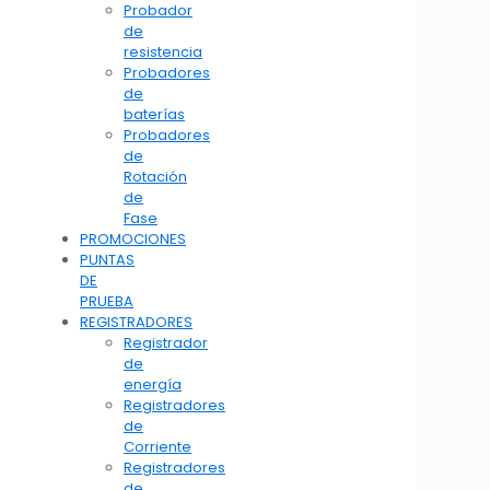
Probador
de
resistencia
Probadores
de
baterías
Probadores
de
Rotación
de
Fase
PROMOCIONES
PUNTAS
DE
PRUEBA
REGISTRADORES
Registrador
de
energía
Registradores
de
Corriente
Registradores
de