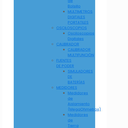
de
Bolsillo
MULTIMETROS
DIGITALES
PORTATILES
OSCILOSCOPIOS
Osciloscopios
Digitales
CALIBRADOR
CALIBRADOR
MULTIFUNCIÓN
FUENTES
DE PODER
SIMULADORES
DE
BATERÍAS
MEDIDORES
Medidores
de
Aislamiento
(MegaOhmetros)
Medidores
de
Tierra