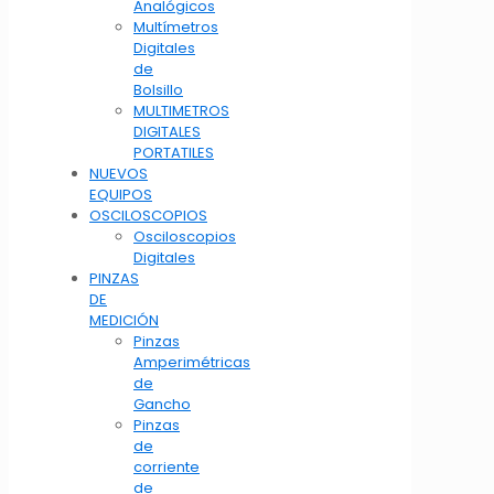
Analógicos
Multímetros
Digitales
de
Bolsillo
MULTIMETROS
DIGITALES
PORTATILES
NUEVOS
EQUIPOS
OSCILOSCOPIOS
Osciloscopios
Digitales
PINZAS
DE
MEDICIÓN
Pinzas
Amperimétricas
de
Gancho
Pinzas
de
corriente
de