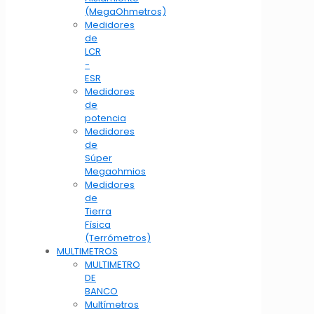
(MegaOhmetros)
Medidores
de
LCR
-
ESR
Medidores
de
potencia
Medidores
de
Súper
Megaohmios
Medidores
de
Tierra
Física
(Terrómetros)
MULTIMETROS
MULTIMETRO
DE
BANCO
Multímetros