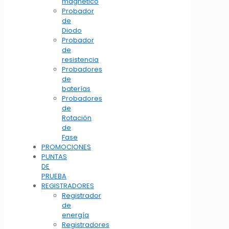
magnético
Probador
de
Diodo
Probador
de
resistencia
Probadores
de
baterías
Probadores
de
Rotación
de
Fase
PROMOCIONES
PUNTAS
DE
PRUEBA
REGISTRADORES
Registrador
de
energía
Registradores