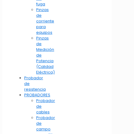
fuga
Pinzas
de
corriente
para
equipos
Pinzas
de
Medición
de
Potencia
(Calidad
Eléctrica)
Probador
de
resistencia
PROBADORES
Probador
de
cables
Probador
de
campo