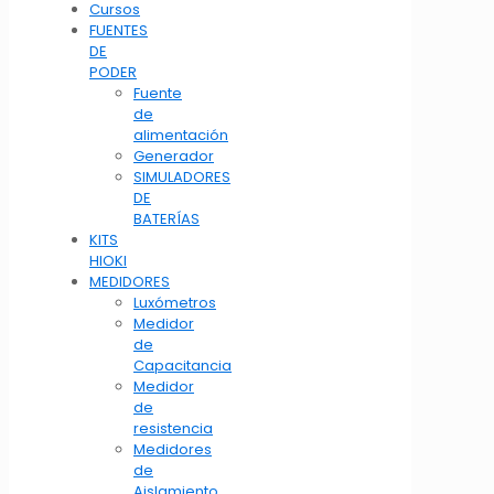
Cursos
FUENTES
DE
PODER
Fuente
de
alimentación
Generador
SIMULADORES
DE
BATERÍAS
KITS
HIOKI
MEDIDORES
Luxómetros
Medidor
de
Capacitancia
Medidor
de
resistencia
Medidores
de
Aislamiento