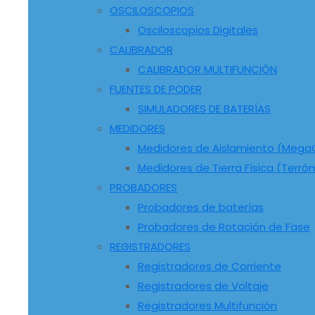
OSCILOSCOPIOS
Osciloscopios Digitales
CALIBRADOR
CALIBRADOR MULTIFUNCIÓN
FUENTES DE PODER
SIMULADORES DE BATERÍAS
MEDIDORES
Medidores de Aislamiento (Meg
Medidores de Tierra Física (Terró
PROBADORES
Probadores de baterías
Probadores de Rotación de Fase
REGISTRADORES
Registradores de Corriente
Registradores de Voltaje
Registradores Multifunción