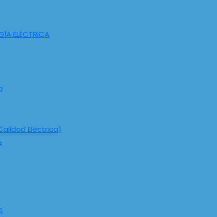
GÍA ELÉCTRICA
o
alidad Eléctrica)
a
S