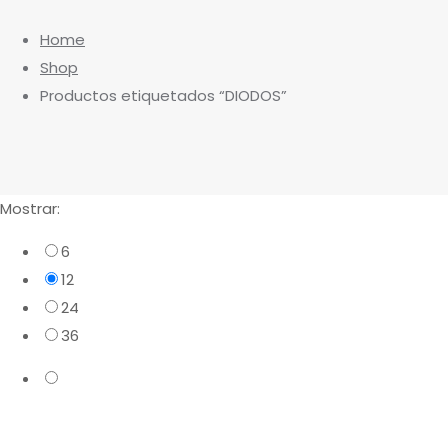
Home
Shop
Productos etiquetados “DIODOS”
Mostrar:
6
12
24
36