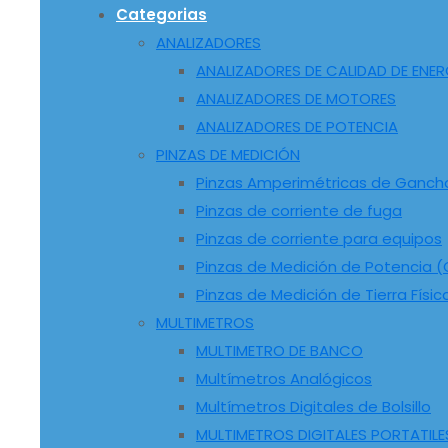
Categorias
ANALIZADORES
ANALIZADORES DE CALIDAD DE ENER
ANALIZADORES DE MOTORES
ANALIZADORES DE POTENCIA
PINZAS DE MEDICIÓN
Pinzas Amperimétricas de Ganch
Pinzas de corriente de fuga
Pinzas de corriente para equipos
Pinzas de Medición de Potencia (C
Pinzas de Medición de Tierra Físic
MULTIMETROS
MULTIMETRO DE BANCO
Multímetros Analógicos
Multímetros Digitales de Bolsillo
MULTIMETROS DIGITALES PORTATILE