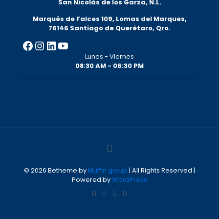
San Nicolás de los Garza, N.L.
Marqués de Falces 109, Lomas del Marqu
es,
76146 Santiago de Querétaro, Qro.
Facebook
Instagram
LinkedIn
YouTube
Lunes - Viernes
08:30 AM - 06:30 PM
© 2026 Betheme by
Muffin group
| All Rights Reserved |
Powered by
WordPress