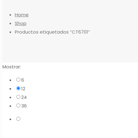
Home
Shop
Productos etiquetados “CT6701”
Mostrar:
6
12
24
36