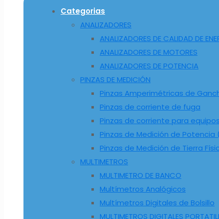
Categorias
ANALIZADORES
ANALIZADORES DE CALIDAD DE ENE
ANALIZADORES DE MOTORES
ANALIZADORES DE POTENCIA
PINZAS DE MEDICIÓN
Pinzas Amperimétricas de Ganc
Pinzas de corriente de fuga
Pinzas de corriente para equipo
Pinzas de Medición de Potencia (
Pinzas de Medición de Tierra Físi
MULTIMETROS
MULTIMETRO DE BANCO
Multímetros Analógicos
Multímetros Digitales de Bolsillo
MULTIMETROS DIGITALES PORTATIL