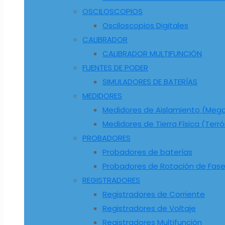
OSCILOSCOPIOS
Osciloscopios Digitales
CALIBRADOR
CALIBRADOR MULTIFUNCIÓN
FUENTES DE PODER
SIMULADORES DE BATERÍAS
MEDIDORES
Medidores de Aislamiento (Me
Medidores de Tierra Física (Terr
PROBADORES
Probadores de baterías
Probadores de Rotación de Fas
REGISTRADORES
Registradores de Corriente
Registradores de Voltaje
Registradores Multifunción