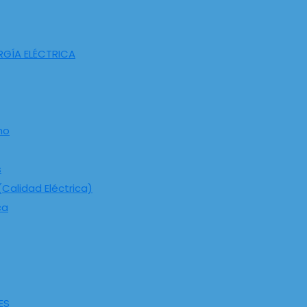
RGÍA ELÉCTRICA
ho
s
Calidad Eléctrica)
ca
ES