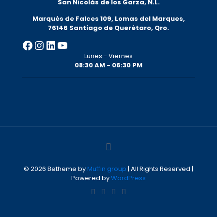
San Nicolás de los Garza, N.L.
Marqués de Falces 109, Lomas del Marqu
es,
76146 Santiago de Querétaro, Qro.
Facebook
Instagram
LinkedIn
YouTube
Lunes - Viernes
08:30 AM - 06:30 PM
© 2026 Betheme by
Muffin group
| All Rights Reserved |
Powered by
WordPress