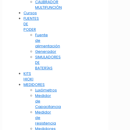
CALIBRADOR
MULTIFUNCIÓN
Cursos
FUENTES
DE
PODER
Fuente
de
alimentación
Generador
SIMULADORES
DE
BATERÍAS
KITS
HIOKI
MEDIDORES
Luxómetros
Medidor
de
Capacitancia
Medidor
de
resistencia
Medidores