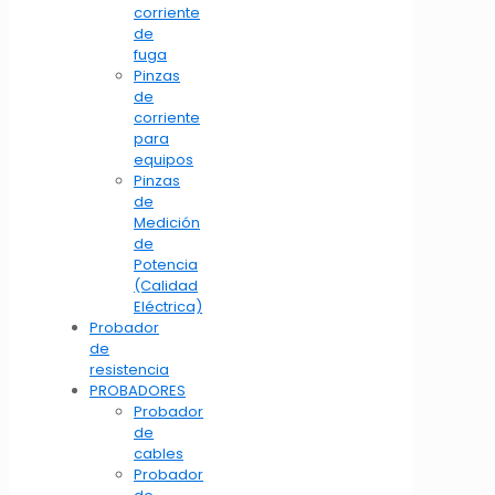
corriente
de
fuga
Pinzas
de
corriente
para
equipos
Pinzas
de
Medición
de
Potencia
(Calidad
Eléctrica)
Probador
de
resistencia
PROBADORES
Probador
de
cables
Probador