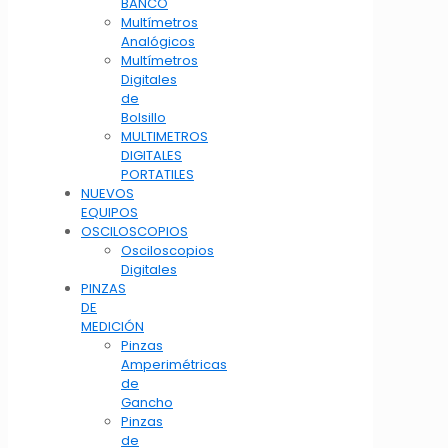
BANCO
Multímetros
Analógicos
Multímetros
Digitales
de
Bolsillo
MULTIMETROS
DIGITALES
PORTATILES
NUEVOS
EQUIPOS
OSCILOSCOPIOS
Osciloscopios
Digitales
PINZAS
DE
MEDICIÓN
Pinzas
Amperimétricas
de
Gancho
Pinzas
de