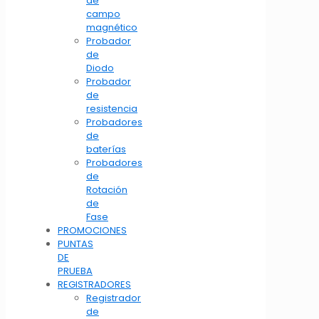
de
campo
magnético
Probador
de
Diodo
Probador
de
resistencia
Probadores
de
baterías
Probadores
de
Rotación
de
Fase
PROMOCIONES
PUNTAS
DE
PRUEBA
REGISTRADORES
Registrador
de