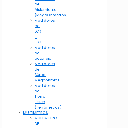
de
Aislamiento
(MegaOhmetros)
Medidores
de
LCR
-
ESR
Medidores
de
potencia
Medidores
de
Súper
Megaohmios
Medidores
de
Tierra
Física
(Terrómetros)
MULTIMETROS
MULTIMETRO
DE