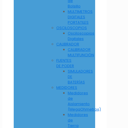
de
Bolsillo
MULTIMETROS
DIGITALES
PORTATILES
OSCILOSCOPIOS
Osciloscopios
Digitales
CALIBRADOR
CALIBRADOR
MULTIFUNCIÓN
FUENTES
DE PODER
SIMULADORES
DE
BATERÍAS
MEDIDORES
Medidores
de
Aislamiento
(MegaOhmetros)
Medidores
de
Tierra