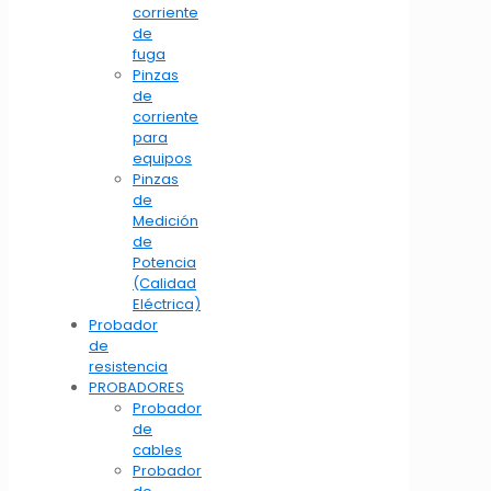
corriente
de
fuga
Pinzas
de
corriente
para
equipos
Pinzas
de
Medición
de
Potencia
(Calidad
Eléctrica)
Probador
de
resistencia
PROBADORES
Probador
de
cables
Probador