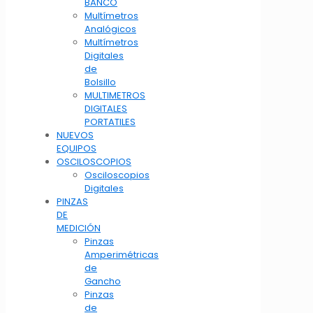
BANCO
Multímetros
Analógicos
Multímetros
Digitales
de
Bolsillo
MULTIMETROS
DIGITALES
PORTATILES
NUEVOS
EQUIPOS
OSCILOSCOPIOS
Osciloscopios
Digitales
PINZAS
DE
MEDICIÓN
Pinzas
Amperimétricas
de
Gancho
Pinzas
de