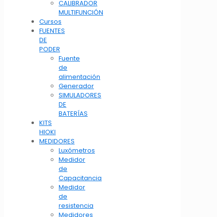
CALIBRADOR
MULTIFUNCIÓN
Cursos
FUENTES
DE
PODER
Fuente
de
alimentación
Generador
SIMULADORES
DE
BATERÍAS
KITS
HIOKI
MEDIDORES
Luxómetros
Medidor
de
Capacitancia
Medidor
de
resistencia
Medidores