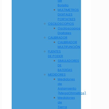
de
Bolsillo
MULTIMETROS
DIGITALES
PORTATILES
OSCILOSCOPIOS
Osciloscopios
Digitales
CALIBRADOR
CALIBRADOR
MULTIFUNCIÓN
FUENTES
DE PODER
SIMULADORES
DE
BATERÍAS
MEDIDORES
Medidores
de
Aislamiento
(MegaOhmetros)
Medidores
de
Tierra