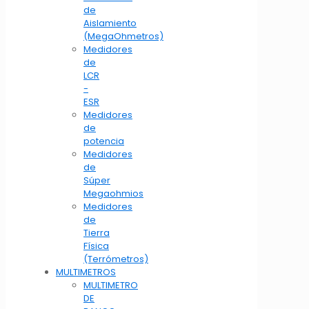
de
Aislamiento
(MegaOhmetros)
Medidores
de
LCR
-
ESR
Medidores
de
potencia
Medidores
de
Súper
Megaohmios
Medidores
de
Tierra
Física
(Terrómetros)
MULTIMETROS
MULTIMETRO
DE