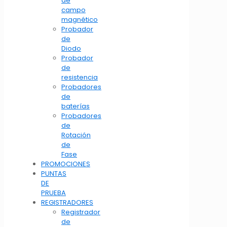
de
campo
magnético
Probador
de
Diodo
Probador
de
resistencia
Probadores
de
baterías
Probadores
de
Rotación
de
Fase
PROMOCIONES
PUNTAS
DE
PRUEBA
REGISTRADORES
Registrador
de