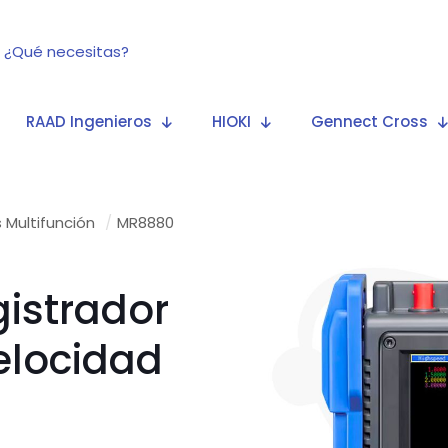
RAAD Ingenieros
HIOKI
Gennect Cross
 Multifunción
/
MR8880
gistrador
elocidad