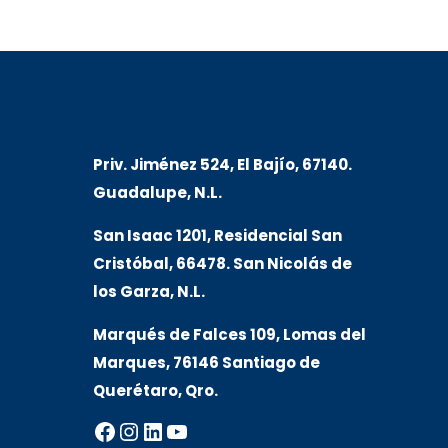
Priv. Jiménez 524, El Bajío, 67140.
Guadalupe, N.L.
San Isaac 1201, Residencial San
Cristóbal, 66478. San Nicolás de
los Garza, N.L.
Marqués de Falces 109, Lomas del
Marqu
es, 76146 Santiago de
Querétaro, Qro.
Facebook
Instagram
LinkedIn
YouTube