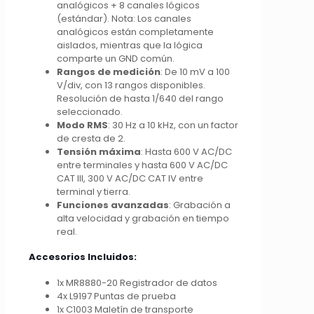
analógicos + 8 canales lógicos
(estándar). Nota: Los canales
analógicos están completamente
aislados, mientras que la lógica
comparte un GND común.
Rangos de medición
: De 10 mV a 100
V/div, con 13 rangos disponibles.
Resolución de hasta 1/640 del rango
seleccionado.
Modo RMS
: 30 Hz a 10 kHz, con un factor
de cresta de 2.
Tensión máxima
: Hasta 600 V AC/DC
entre terminales y hasta 600 V AC/DC
CAT III, 300 V AC/DC CAT IV entre
terminal y tierra.
Funciones avanzadas
: Grabación a
alta velocidad y grabación en tiempo
real.
Accesorios Incluidos:
1x MR8880-20 Registrador de datos
4x L9197 Puntas de prueba
1x C1003 Maletín de transporte