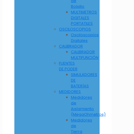
de
Bolsillo
MULTIMETROS
DIGITALES
PORTATILES
OSCILOSCOPIOS
Osciloscopios
Digitales
CALIBRADOR
CALIBRADOR
MULTIFUNCIÓN
FUENTES
DE PODER
SIMULADORES
DE
BATERÍAS
MEDIDORES
Medidores
de
Aislamiento
(MegaOhmetros)
Medidores
de
Tierra