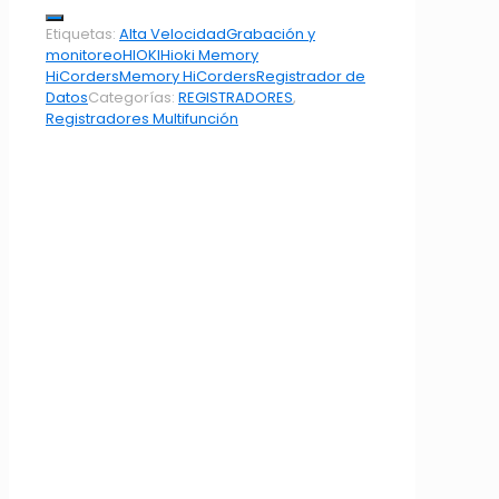
Etiquetas:
Alta Velocidad
Grabación y
monitoreo
HIOKI
Hioki Memory
HiCorders
Memory HiCorders
Registrador de
Datos
Categorías:
REGISTRADORES
,
Registradores Multifunción