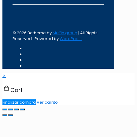
© 2026 Betheme by
Muffin group
| All Rights
Reserved | Powered by
WordPress
✕
Cart
Finalizar compra
Ver carrito