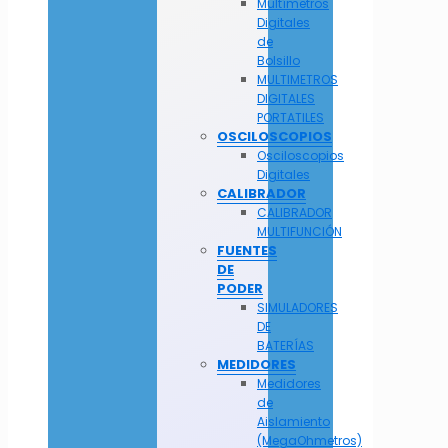
Multímetros
Digitales
de
Bolsillo
MULTIMETROS
DIGITALES
PORTATILES
OSCILOSCOPIOS
Osciloscopios
Digitales
CALIBRADOR
CALIBRADOR
MULTIFUNCIÓN
FUENTES
DE
PODER
SIMULADORES
DE
BATERÍAS
MEDIDORES
Medidores
de
Aislamiento
(MegaOhmetros)