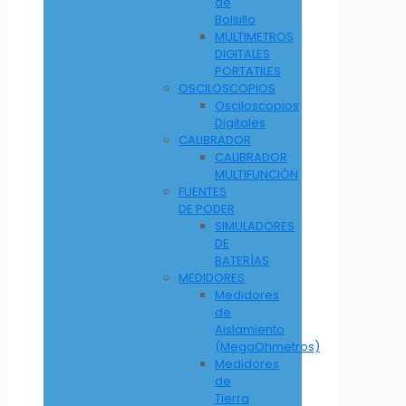
de
Bolsillo
MULTIMETROS
DIGITALES
PORTATILES
OSCILOSCOPIOS
Osciloscopios
Digitales
CALIBRADOR
CALIBRADOR
MULTIFUNCIÓN
FUENTES
DE PODER
SIMULADORES
DE
BATERÍAS
MEDIDORES
Medidores
de
Aislamiento
(MegaOhmetros)
Medidores
de
Tierra