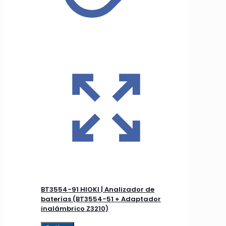
BT3554-91 HIOKI | Analizador de
baterías (BT3554-51 + Adaptador
inalámbrico Z3210)