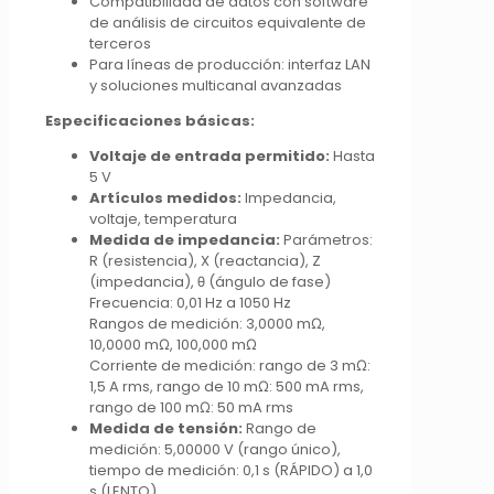
Compatibilidad de datos con software
de análisis de circuitos equivalente de
terceros
Para líneas de producción: interfaz LAN
y soluciones multicanal avanzadas
Especificaciones básicas:
Voltaje de entrada permitido:
Hasta
5 V
Artículos medidos:
Impedancia,
voltaje, temperatura
Medida de impedancia:
Parámetros:
R (resistencia), X (reactancia), Z
(impedancia), θ (ángulo de fase)
Frecuencia: 0,01 Hz a 1050 Hz
Rangos de medición: 3,0000 mΩ,
10,0000 mΩ, 100,000 mΩ
Corriente de medición: rango de 3 mΩ:
1,5 A rms, rango de 10 mΩ: 500 mA rms,
rango de 100 mΩ: 50 mA rms
Medida de tensión:
Rango de
medición: 5,00000 V (rango único),
tiempo de medición: 0,1 s (RÁPIDO) a 1,0
s (LENTO)