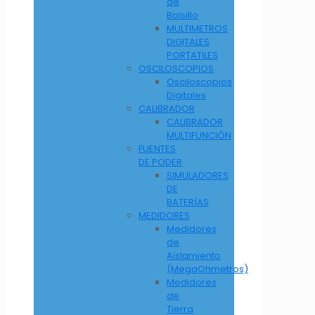
de
Bolsillo
MULTIMETROS
DIGITALES
PORTATILES
OSCILOSCOPIOS
Osciloscopios
Digitales
CALIBRADOR
CALIBRADOR
MULTIFUNCIÓN
FUENTES
DE PODER
SIMULADORES
DE
BATERÍAS
MEDIDORES
Medidores
de
Aislamiento
(MegaOhmetros)
Medidores
de
Tierra