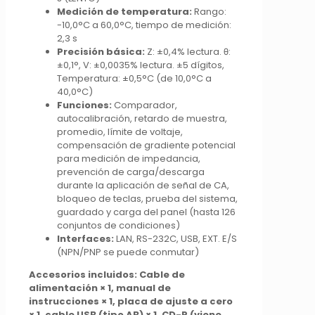
Medición de temperatura:
Rango:
-10,0°C a 60,0°C, tiempo de medición:
2,3 s
Precisión básica:
Z: ±0,4% lectura. θ:
±0,1°, V: ±0,0035% lectura. ±5 dígitos,
Temperatura: ±0,5°C (de 10,0°C a
40,0°C)
Funciones:
Comparador,
autocalibración, retardo de muestra,
promedio, límite de voltaje,
compensación de gradiente potencial
para medición de impedancia,
prevención de carga/descarga
durante la aplicación de señal de CA,
bloqueo de teclas, prueba del sistema,
guardado y carga del panel (hasta 126
conjuntos de condiciones)
Interfaces:
LAN, RS-232C, USB, EXT. E/S
(NPN/PNP se puede conmutar)
Accesorios incluidos: Cable de
alimentación × 1, manual de
instrucciones × 1, placa de ajuste a cero
× 1, cable USB (tipo AB) × 1, CD-R (viene