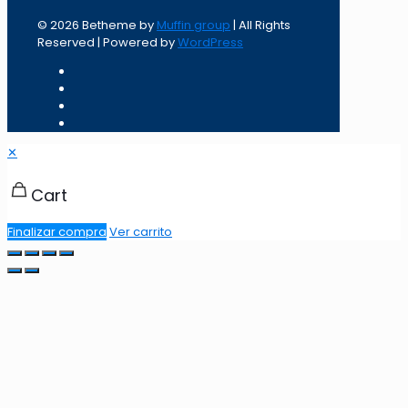
© 2026 Betheme by
Muffin group
| All Rights
Reserved | Powered by
WordPress
✕
Cart
Finalizar compra
Ver carrito