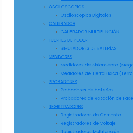
OSCILOSCOPIOS
Osciloscopios Digitales
CALIBRADOR
CALIBRADOR MULTIFUNCIÓN
FUENTES DE PODER
SIMULADORES DE BATERÍAS
MEDIDORES
Medidores de Aislamiento (Me
Medidores de Tierra Física (Terr
PROBADORES
Probadores de baterías
Probadores de Rotación de Fas
REGISTRADORES
Registradores de Corriente
Registradores de Voltaje
Registradores Multifunción