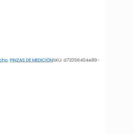
ncho
,
PINZAS DE MEDICIÓN
SKU:
d72056404e89-