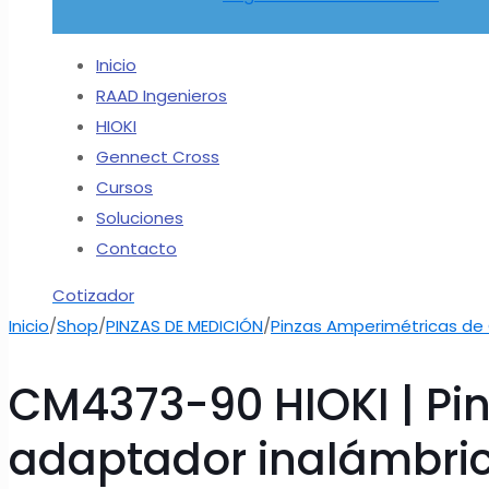
Inicio
RAAD Ingenieros
HIOKI
Gennect Cross
Cursos
Soluciones
Contacto
Cotizador
Inicio
/
Shop
/
PINZAS DE MEDICIÓN
/
Pinzas Amperimétricas de
CM4373-90 HIOKI | Pin
adaptador inalámbric