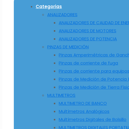
Categorias
ANALIZADORES
ANALIZADORES DE CALIDAD DE ENE
ANALIZADORES DE MOTORES
ANALIZADORES DE POTENCIA
PINZAS DE MEDICIÓN
Pinzas Amperimétricas de Ganc
Pinzas de corriente de fuga
Pinzas de corriente para equipo
Pinzas de Medición de Potencia (
Pinzas de Medición de Tierra Físi
MULTIMETROS
MULTIMETRO DE BANCO
Multímetros Analógicos
Multímetros Digitales de Bolsillo
MULTIMETROS DIGITALES PORTATIL