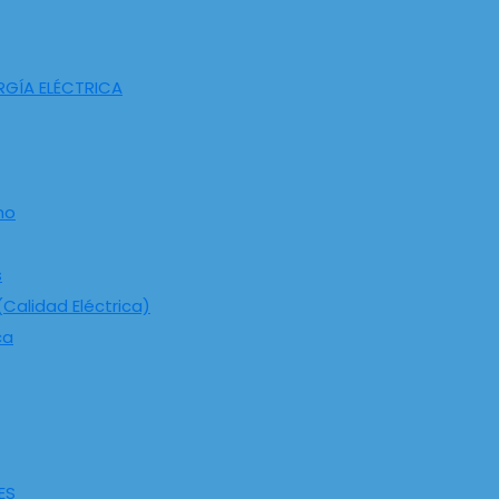
RGÍA ELÉCTRICA
ho
s
Calidad Eléctrica)
ca
ES