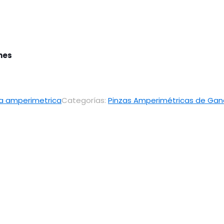
ones
za amperimetrica
Categorías:
Pinzas Amperimétricas de Ga