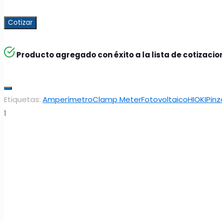
Cotizar
Producto agregado con éxito a la lista de cotizaci
Etiquetas:
Amperímetro
Clamp Meter
Fotovoltaico
HIOKI
Pin
1