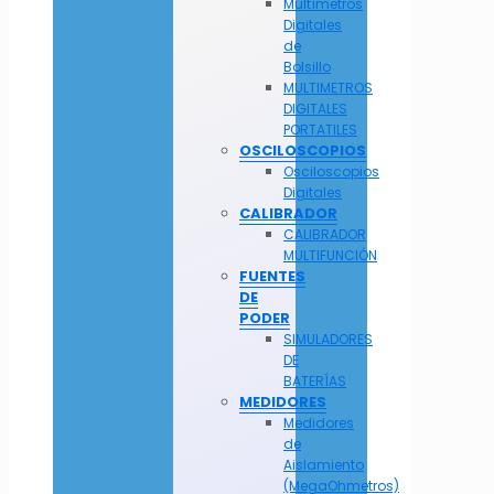
Multímetros
Digitales
de
Bolsillo
MULTIMETROS
DIGITALES
PORTATILES
OSCILOSCOPIOS
Osciloscopios
Digitales
CALIBRADOR
CALIBRADOR
MULTIFUNCIÓN
FUENTES
DE
PODER
SIMULADORES
DE
BATERÍAS
MEDIDORES
Medidores
de
Aislamiento
(MegaOhmetros)