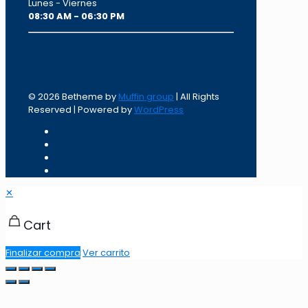
Lunes - Viernes
08:30 AM - 06:30 PM
© 2026 Betheme by
Muffin group
| All Rights
Reserved | Powered by
WordPress
✕
Cart
Finalizar compra
Ver carrito