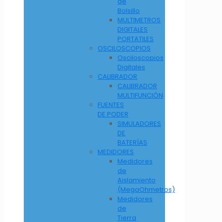
de
Bolsillo
MULTIMETROS
DIGITALES
PORTATILES
OSCILOSCOPIOS
Osciloscopios
Digitales
CALIBRADOR
CALIBRADOR
MULTIFUNCIÓN
FUENTES
DE PODER
SIMULADORES
DE
BATERÍAS
MEDIDORES
Medidores
de
Aislamiento
(MegaOhmetros)
Medidores
de
Tierra