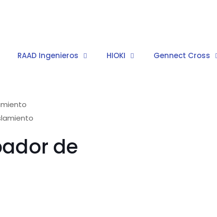
RAAD Ingenieros
HIOKI
Gennect Cross
amiento
islamiento
bador de