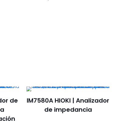
dor de
IM7580A HIOKI | Analizador
ra
de impedancia
ación