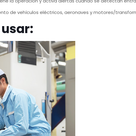
ene la operación y activa alertas cuando se detectan entra
iento de vehículos eléctricos, aeronaves y motores/transfo
 usar: