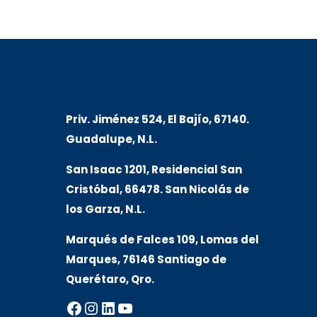
Priv. Jiménez 524, El Bajío, 67140.
Guadalupe, N.L.
San Isaac 1201, Residencial San
Cristóbal, 66478. San Nicolás de
los Garza, N.L.
Marqués de Falces 109, Lomas del
Marqu
es, 76146 Santiago de
Querétaro, Qro.
Facebook
Instagram
LinkedIn
YouTube