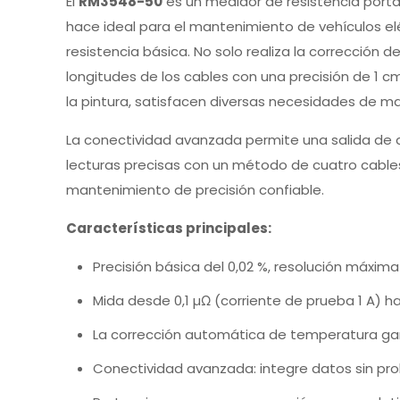
El
RM3548-50
es un medidor de resistencia portát
hace ideal para el mantenimiento de vehículos elé
resistencia básica. No solo realiza la corrección
longitudes de los cables con una precisión de 1 c
la pintura, satisfacen diversas necesidades de m
La conectividad avanzada permite una salida de da
lecturas precisas con un método de cuatro cable
mantenimiento de precisión confiable.
Características principales:
Precisión básica del 0,02 %, resolución máxima
Mida desde 0,1 µΩ (corriente de prueba 1 A) h
La corrección automática de temperatura gar
Conectividad avanzada: integre datos sin prob