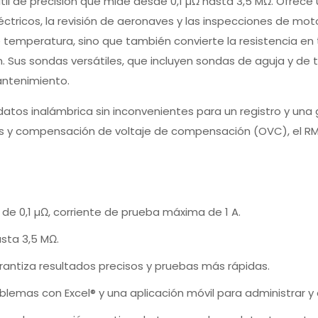
il de precisión que mide desde 0,1 µΩ hasta 3,5 MΩ. Ofrece u
ctricos, la revisión de aeronaves y las inspecciones de mo
 de temperatura, sino que también convierte la resistencia e
m. Sus sondas versátiles, que incluyen sondas de aguja y de 
antenimiento.
tos inalámbrica sin inconvenientes para un registro y una g
s y compensación de voltaje de compensación (OVC), el RM
 de 0,1 µΩ, corriente de prueba máxima de 1 A.
asta 3,5 MΩ.
antiza resultados precisos y pruebas más rápidas.
lemas con Excel® y una aplicación móvil para administrar y 