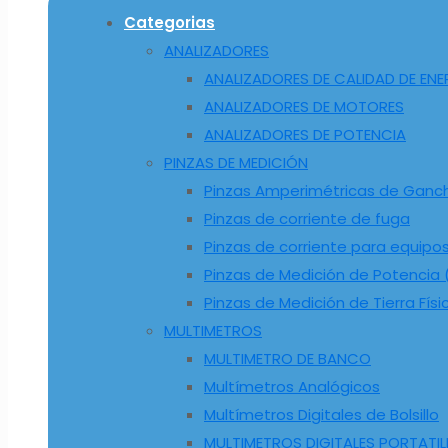
Categorias
ANALIZADORES
ANALIZADORES DE CALIDAD DE ENE
ANALIZADORES DE MOTORES
ANALIZADORES DE POTENCIA
PINZAS DE MEDICIÓN
Pinzas Amperimétricas de Ganc
Pinzas de corriente de fuga
Pinzas de corriente para equipo
Pinzas de Medición de Potencia (
Pinzas de Medición de Tierra Físi
MULTIMETROS
MULTIMETRO DE BANCO
Multímetros Analógicos
Multímetros Digitales de Bolsillo
MULTIMETROS DIGITALES PORTATIL