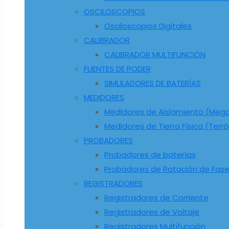
OSCILOSCOPIOS
Osciloscopios Digitales
CALIBRADOR
CALIBRADOR MULTIFUNCIÓN
FUENTES DE PODER
SIMULADORES DE BATERÍAS
MEDIDORES
Medidores de Aislamiento (Me
Medidores de Tierra Física (Terr
PROBADORES
Probadores de baterías
Probadores de Rotación de Fas
REGISTRADORES
Registradores de Corriente
Registradores de Voltaje
Registradores Multifunción