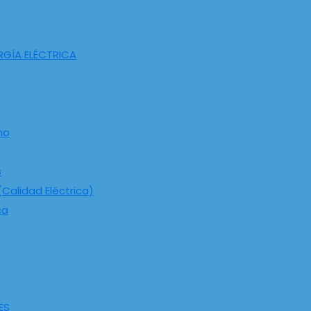
RGÍA ELÉCTRICA
ho
s
Calidad Eléctrica)
ca
ES