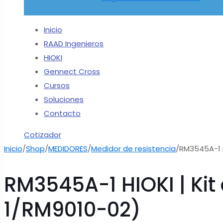
Inicio
RAAD Ingenieros
HIOKI
Gennect Cross
Cursos
Soluciones
Contacto
Cotizador
Inicio
/
Shop
/
MEDIDORES
/
Medidor de resistencia
/
RM3545A-1 H
RM3545A-1 HIOKI | Kit
1/RM9010-02)