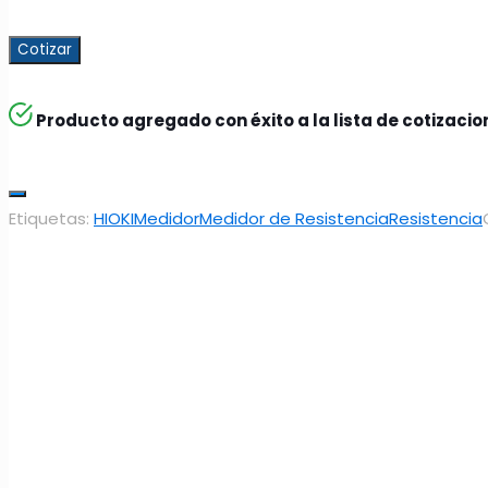
Cotizar
Producto agregado con éxito a la lista de cotizaci
Etiquetas:
HIOKI
Medidor
Medidor de Resistencia
Resistencia