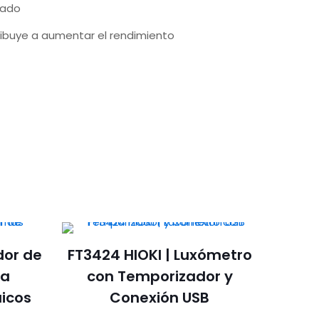
tado
ribuye a aumentar el rendimiento
dor de
FT3424 HIOKI | Luxómetro
ra
con Temporizador y
aicos
Conexión USB