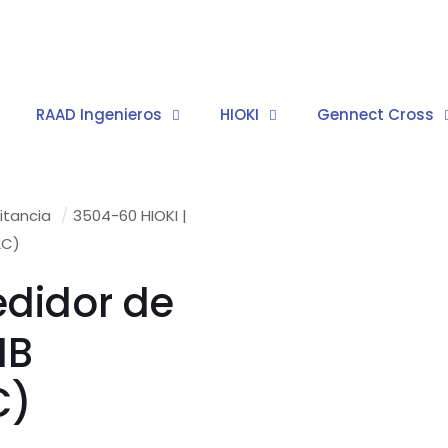
RAAD Ingenieros
HIOKI
Gennect Cross
itancia
/
3504-60 HIOKI |
2C)
edidor de
IB
C)