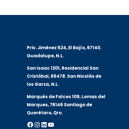
Priv. Jiménez 524, El Bajío, 67140.
Guadalupe, N.L.
San Isaac 1201, Residencial San
Cristóbal, 66478. San Nicolás de
los Garza, N.L.
Marqués de Falces 109, Lomas del
Marqu
es, 76146 Santiago de
Querétaro, Qro.
Facebook
Instagram
LinkedIn
YouTube