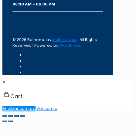
08:30 AM - 06:30 PM
© 2026 Betheme by
Muffin group
| All Rights
Reserved | Powered by
WordPress
✕
Cart
Finalizar compra
Ver carrito