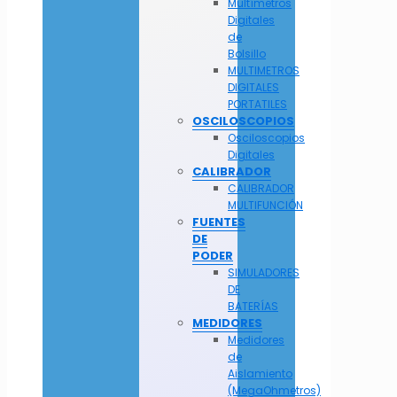
Multímetros
Digitales
de
Bolsillo
MULTIMETROS
DIGITALES
PORTATILES
OSCILOSCOPIOS
Osciloscopios
Digitales
CALIBRADOR
CALIBRADOR
MULTIFUNCIÓN
FUENTES
DE
PODER
SIMULADORES
DE
BATERÍAS
MEDIDORES
Medidores
de
Aislamiento
(MegaOhmetros)