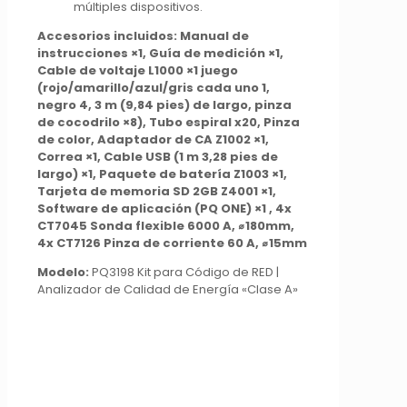
múltiples dispositivos.
Accesorios incluidos: Manual de
instrucciones ×1, Guía de medición ×1,
Cable de voltaje L1000 ×1 juego
(rojo/amarillo/azul/gris cada uno 1,
negro 4, 3 m (9,84 pies) de largo, pinza
de cocodrilo ×8), Tubo espiral x20, Pinza
de color, Adaptador de CA Z1002 ×1,
Correa ×1, Cable USB (1 m 3,28 pies de
largo) ×1, Paquete de batería Z1003 ×1,
Tarjeta de memoria SD 2GB Z4001 ×1,
Software de aplicación (PQ ONE) ×1 , 4x
CT7045 Sonda flexible 6000 A, ⌀180mm,
4x CT7126 Pinza de corriente 60 A, ⌀15mm
Modelo:
PQ3198 Kit para Código de RED |
Analizador de Calidad de Energía «Clase A»