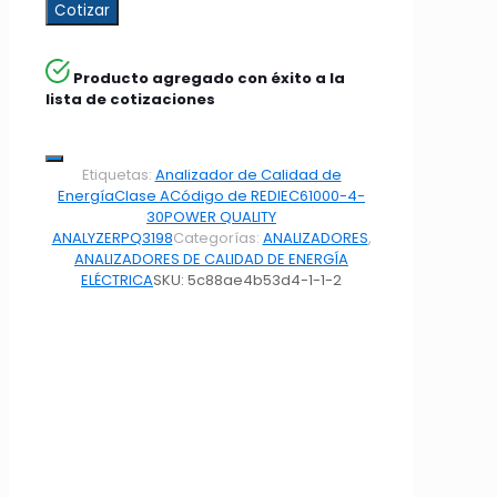
Cotizar
Producto agregado con éxito a la
lista de cotizaciones
Etiquetas:
Analizador de Calidad de
Energía
Clase A
Código de RED
IEC61000-4-
30
POWER QUALITY
ANALYZER
PQ3198
Categorías:
ANALIZADORES
,
ANALIZADORES DE CALIDAD DE ENERGÍA
ELÉCTRICA
SKU:
5c88ae4b53d4-1-1-2