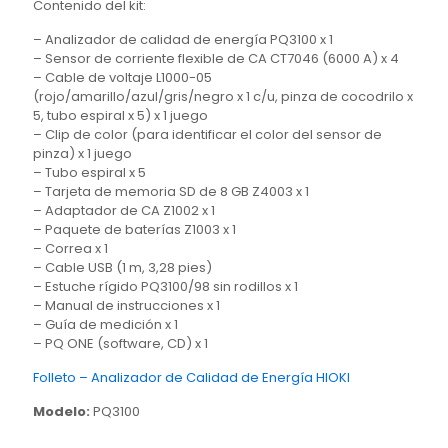
Contenido del kit:
– Analizador de calidad de energía PQ3100 x 1
– Sensor de corriente flexible de CA CT7046 (6000 A) x 4
– Cable de voltaje L1000-05
(rojo/amarillo/azul/gris/negro x 1 c/u, pinza de cocodrilo x
5, tubo espiral x 5) x 1 juego
– Clip de color (para identificar el color del sensor de
pinza) x 1 juego
– Tubo espiral x 5
– Tarjeta de memoria SD de 8 GB Z4003 x 1
– Adaptador de CA Z1002 x 1
– Paquete de baterías Z1003 x 1
– Correa x 1
– Cable USB (1 m, 3,28 pies)
– Estuche rígido PQ3100/98 sin rodillos x 1
– Manual de instrucciones x 1
– Guía de medición x 1
– PQ ONE (software, CD) x 1
Folleto – Analizador de Calidad de Energía HIOKI
Modelo:
PQ3100