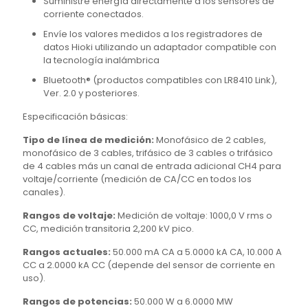
Suministre energía directamente a los sensores de
corriente conectados.
Envíe los valores medidos a los registradores de
datos Hioki utilizando un adaptador compatible con
la tecnología inalámbrica
Bluetooth® (productos compatibles con LR8410 Link),
Ver. 2.0 y posteriores.
Especificación básicas:
Tipo de línea de medición:
Monofásico de 2 cables,
monofásico de 3 cables, trifásico de 3 cables o trifásico
de 4 cables más un canal de entrada adicional CH4 para
voltaje/corriente (medición de CA/CC en todos los
canales).
Rangos de voltaje:
Medición de voltaje: 1000,0 V rms o
CC, medición transitoria 2,200 kV pico.
Rangos actuales:
50.000 mA CA a 5.0000 kA CA, 10.000 A
CC a 2.0000 kA CC (depende del sensor de corriente en
uso).
Rangos de potencias:
50.000 W a 6.0000 MW